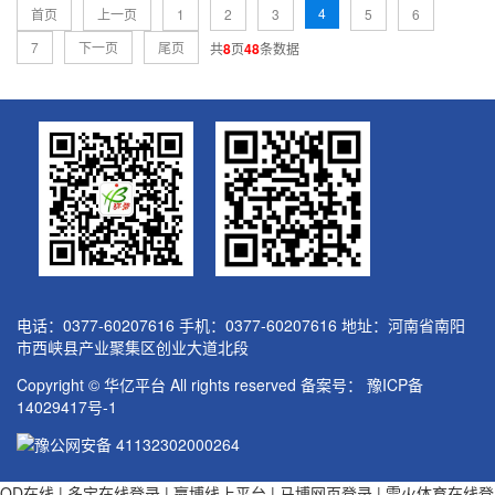
4
首页
上一页
1
2
3
5
6
7
下一页
尾页
共
8
页
48
条数据
电话：0377-60207616 手机：0377-60207616 地址：河南省南阳
市西峡县产业聚集区创业大道北段
Copyright © 华亿平台 All rights reserved 备案号：
豫ICP备
14029417号-1
豫公网安备 41132302000264
OD在线
|
多宝在线登录
|
赢博线上平台
|
马博网页登录
|
雷火体育在线登