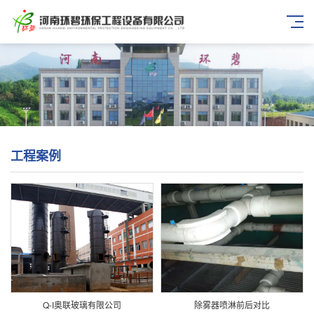
工程案例
Q-I奥联玻璃有限公司
除雾器喷淋前后对比